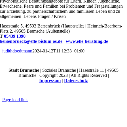
Psychologische Beratungsangebote für Eltern, Kinder, Jugendliche,
Erwachsene, Paare und Familien bei Problemen und Fragestellungen
zur Erziehung, zu partnerschaftlichem und familiären Leben und zu
allgemeinen Lebens-Fragen / Krisen
Hasestraße 5, 49593 Bersenbrück (Hauptstelle) | Heinrich-Beerbom-
Platz 2, 49565 Bramsche (Außenstelle)
T
05439 1390
bersenbrueck@efle-bistum-os.de
|
www.efle-beratung.de
judithdoedtmann
2024-01-12T11:12:33+01:00
Stadt Bramsche
| Soziales Bramsche | Hasestraße 11 | 49565
Bramsche | Copyright 2023 | All Rights Reserved |
Impressum
|
Datenschutz
Page load link
Nach
oben