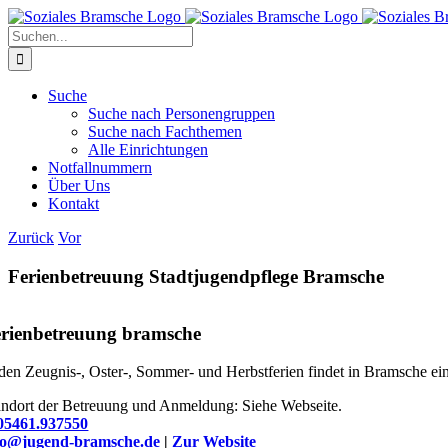
Zum
Inhalt
Suche
springen
nach:
Suche
Suche nach Personengruppen
Suche nach Fachthemen
Alle Einrichtungen
Notfallnummern
Über Uns
Kontakt
Zurück
Vor
Ferienbetreuung Stadtjugendpflege Bramsche
rienbetreuung bramsche
 den Zeugnis-, Oster-, Sommer- und Herbstferien findet in Bramsche ei
andort der Betreuung und Anmeldung: Siehe Webseite.
05461.937550
fo@jugend-bramsche.de
|
Zur Website