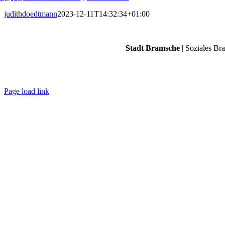
judithdoedtmann
2023-12-11T14:32:34+01:00
Stadt Bramsche
| Soziales Br
Page load link
Nach
oben